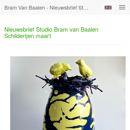
Bram Van Baalen - Nieuwsbrief Studio Bram Van Baalen Schilderijen Maart
Tog
navi
Nieuwsbrief Studio Bram van Baalen
Schilderijen maart